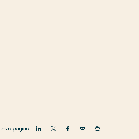
 deze pagina
Deel
Deel
Deel
Email
Print
op
op
op
deze
deze