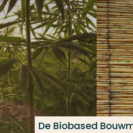
Ga direct naar de content
Veel gezocht
Opleiding
Contact
De Biobased Bouwma