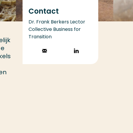
Contact
Dr. Frank Berkers Lector
Collective Business for
Transition
lijk
ge
Stuur een email
Volg op
kels
LinkedIn
len