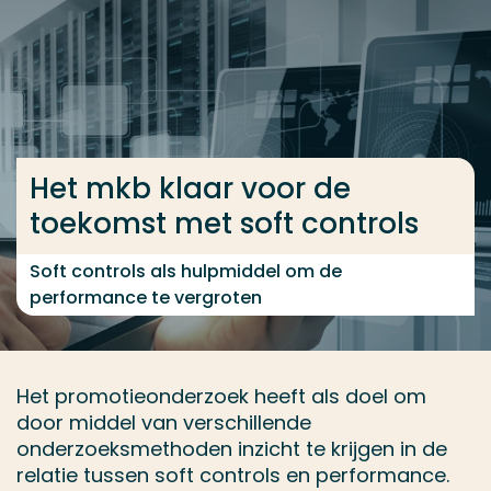
Ga direct naar de content
... > Medewerkers
Veel gezocht
Het mkb klaar voor de
Opleiding
toekomst met soft controls
Contact
Soft controls als hulpmiddel om de
performance te vergroten
Het promotieonderzoek heeft als doel om
door middel van verschillende
onderzoeksmethoden inzicht te krijgen in de
relatie tussen soft controls en performance.