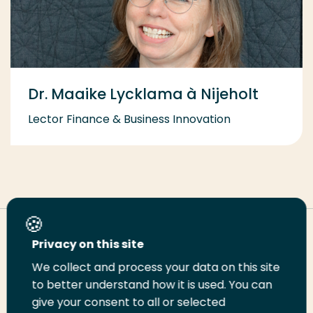
Dr. Maaike Lycklama à Nijeholt
Lector Finance & Business Innovation
Deel deze pagina
Privacy on this site
We collect and process your data on this site
to better understand how it is used. You can
Deel
Deel
Deel
Email
Print
give your consent to all or selected
op
op
op
deze
deze