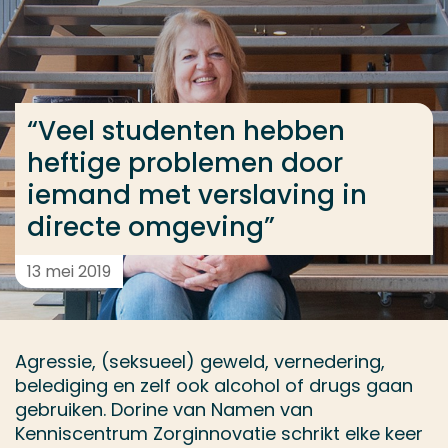
Ga direct naar de content
... > “Veel studenten hebben heftige problemen doo
“Veel studenten hebben
Veel gezocht
heftige problemen door
Opleiding
iemand met verslaving in
Contact
directe omgeving”
13 mei 2019
Agressie, (seksueel) geweld, vernedering,
belediging en zelf ook alcohol of drugs gaan
gebruiken. Dorine van Namen van
Kenniscentrum Zorginnovatie schrikt elke keer