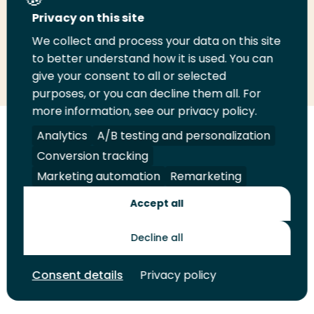
Deel deze pagina
Privacy on this site
We collect and process your data on this site
Deel
to better understand how it is used. You can
Deel
Deel
Email
Print
give your consent to all or selected
op
op
op
deze
deze
purposes, or you can decline them all. For
LinkedIn
Twitter
Facebook
pagina
pagina
more information, see our privacy policy.
Volg
Analytics
Volg
Volg
A/B testing and personalization
Volg
ons
ons
ons
ons
Conversion tracking
Juridisch
Security
A-Z Index
Contact
op
op
op
op
Marketing automation
Remarketing
LinkedIn
Facebook
YouTube
Instagram
Leveranciers
Accept all
Decline all
Toekomstmakers
Consent details
Privacy policy
© 2026 Hogeschool Rotterdam. Alle rechten voorbehouden.