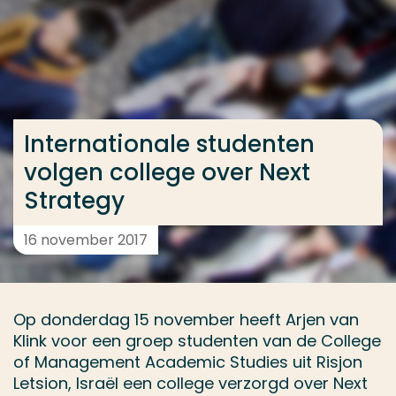
Ga direct naar de content
... > Internationale studenten volgen college over Ne
Veel gezocht
Internationale studenten
Opleiding
volgen college over Next
Contact
Strategy
16 november 2017
Op donderdag 15 november heeft Arjen van
Klink voor een groep studenten van de College
of Management Academic Studies uit Risjon
Letsion, Israël een college verzorgd over Next