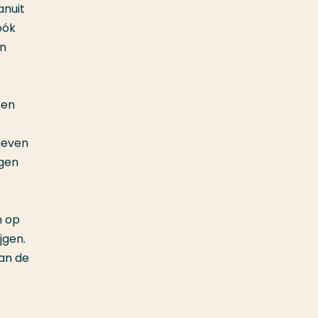
anuit
óók
en
een
 geven
agen
n op
jgen.
aan de