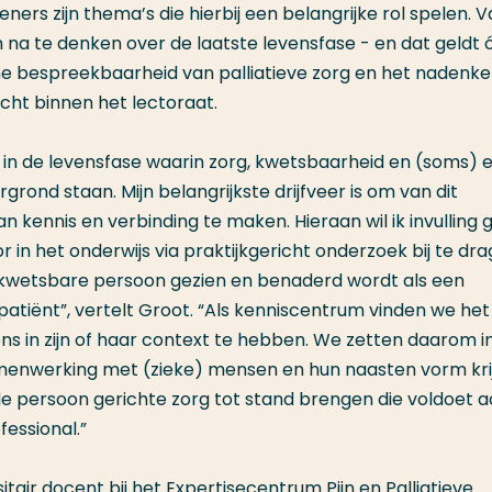
rs zijn thema’s die hierbij een belangrijke rol spelen. V
m na te denken over de laatste levensfase - en dat geldt 
ene bespreekbaarheid van palliatieve zorg en het nadenk
cht binnen het lectoraat.
k in de levensfase waarin zorg, kwetsbaarheid en (soms) 
ond staan. Mijn belangrijkste drijfveer is om van dit
 kennis en verbinding te maken. Hieraan wil ik invulling
in het onderwijs via praktijkgericht onderzoek bij te dr
 kwetsbare persoon gezien en benaderd wordt als een
patiënt”, vertelt Groot. “Als kenniscentrum vinden we het
ns in zijn of haar context te hebben. We zetten daarom i
amenwerking met (zieke) mensen en hun naasten vorm kri
 de persoon gerichte zorg tot stand brengen die voldoet 
fessional.”
tair docent bij het Expertisecentrum Pijn en Palliatieve