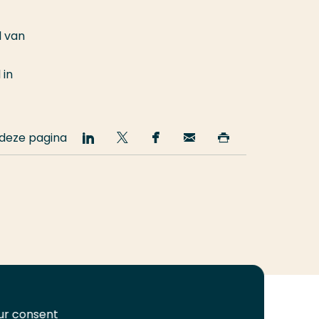
l van
 in
 deze pagina
Deel
Deel
Deel
Email
Print
op
op
op
deze
deze
LinkedIn
Twitter
Facebook
pagina
pagina
our consent