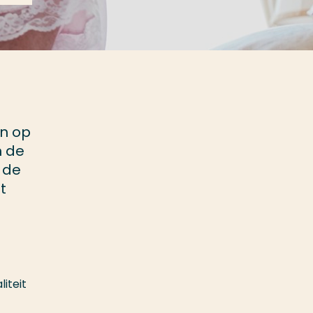
en op
n de
 de
t
iteit