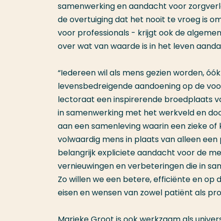
samenwerking en aandacht voor zorgverlene
de overtuiging dat het nooit te vroeg is o
voor professionals - krijgt ook de algem
over wat van waarde is in het leven aanda
“Iedereen wil als mens gezien worden, óó
levensbedreigende aandoening op de voorgr
lectoraat een inspirerende broedplaats van
in samenwerking met het werkveld en door 
aan een samenleving waarin een zieke of
volwaardig mens in plaats van alleen een 
belangrijk expliciete aandacht voor de me
vernieuwingen en verbeteringen die in s
Zo willen we een betere, efficiënte en op
eisen en wensen van zowel patiënt als pro
Marieke Groot
is ook werkzaam als universi