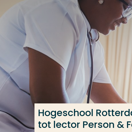
Ga direct naar de content
Veel gezocht
Opleiding
Contact
Hogeschool Rotter
tot lector Person &