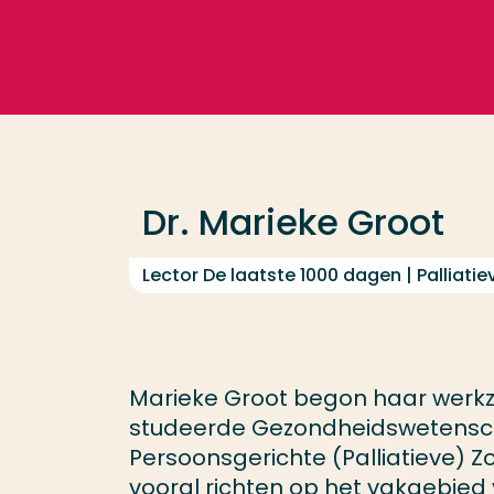
Ga direct naar de content
Veel gezocht
Opleiding
Dr. Marieke Groot
Contact
Lector De laatste 1000 dagen | Palliati
Marieke Groot begon haar werkz
studeerde Gezondheidswetenschap
Persoonsgerichte (Palliatieve) Z
vooral richten op het vakgebied