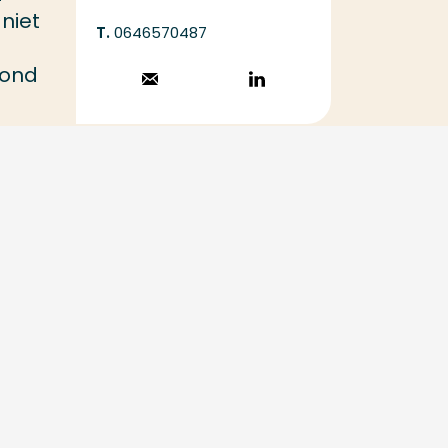
niet
0646570487
rond
Stuur een email
Volg op
LinkedIn