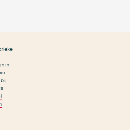
arieke
n in
ive
bij
ke
l
m