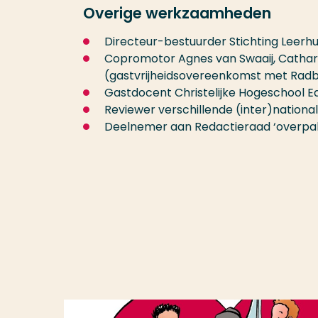
Overige werkzaamheden
Directeur-bestuurder Stichting Leerhui
Copromotor Agnes van Swaaij, Catha
(gastvrijheidsovereenkomst met Ra
Gastdocent Christelijke Hogeschool 
Reviewer verschillende (inter)nationale
Deelnemer aan Redactieraad ‘overpall