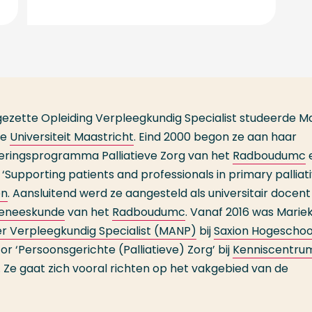
gezette Opleiding Verpleegkundig Specialist studeerde M
de
Universiteit Maastricht
. Eind 2000 begon ze aan haar
leringsprogramma Palliatieve Zorg van het
Radboudumc
e
Supporting patients and professionals in primary palliat
en
. Aansluitend werd ze aangesteld als universitair docent 
 Geneeskunde
van het
Radboudumc
. Vanaf 2016 was Marie
r Verpleegkundig Specialist (MANP)
bij
Saxion Hogeschoo
tor ‘Persoonsgerichte (Palliatieve) Zorg’ bij
Kenniscentru
. Ze gaat zich vooral richten op het vakgebied van de