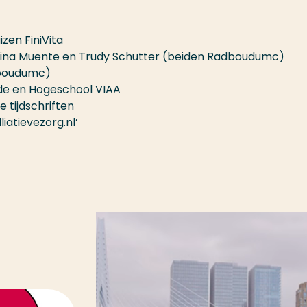
zen FiniVita
rina Muente en Trudy Schutter (beiden Radboudumc)
dboudumc)
Ede en Hogeschool VIAA
 tijdschriften
iatievezorg.nl’