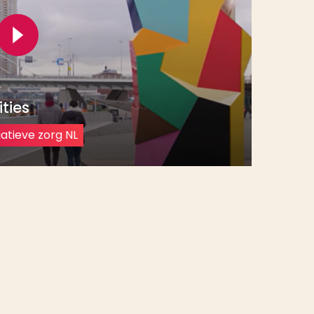
ties
atieve zorg NL