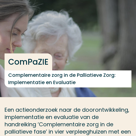
Ga direct naar de content
... > ComPaZIE
Veel gezocht
Opleiding
ComPaZIE
Contact
Complementaire zorg in de Palliatieve Zorg:
Implementatie en Evaluatie
Een actieonderzoek naar de doorontwikkeling,
implementatie en evaluatie van de
handreiking ‘Complementaire zorg in de
palliatieve fase’ in vier verpleeghuizen met een