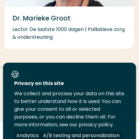
Dr. Marieke Groot
Lector De laatste 1000 dagen | Palliatieve zorg
& ondersteuning
Deel deze pagina
Privacy on this site
We collect and process your data on this site
to better understand how it is used. You can
Deel
Deel
Deel
Email
Print
give your consent to all or selected
op
op
op
deze
deze
purposes, or you can decline them all. For
LinkedIn
Twitter
Facebook
pagina
pagina
more information, see our privacy policy.
Analytics
A/B testing and personalization
Volg
Volg
Volg
Volg