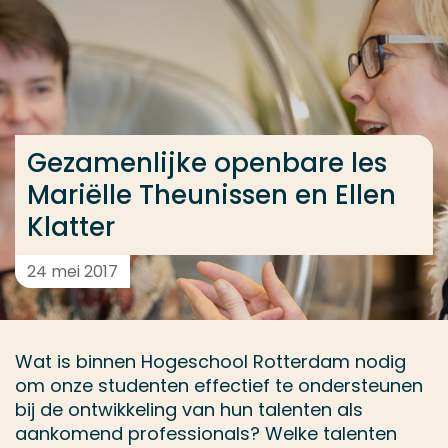
Ga direct naar de content
... > Gezamenlijke openbare les Mariëlle Theunissen en
Veel gezocht
Gezamenlijke openbare les
Opleiding
Mariëlle Theunissen en Ellen
Contact
Klatter
24 mei 2017
Wat is binnen Hogeschool Rotterdam nodig
om onze studenten effectief te ondersteunen
bij de ontwikkeling van hun talenten als
aankomend professionals? Welke talenten