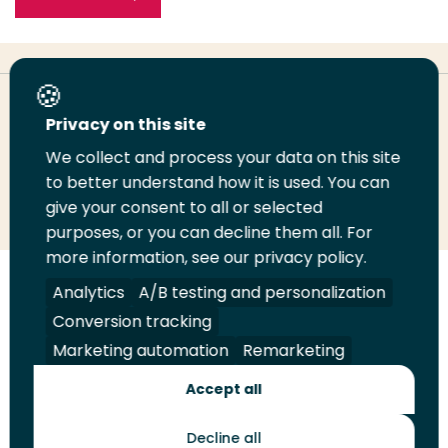
Deel deze pagina
Privacy on this site
We collect and process your data on this site
Deel
to better understand how it is used. You can
Deel
Deel
Email
Print
give your consent to all or selected
op
op
op
deze
deze
purposes, or you can decline them all. For
LinkedIn
Twitter
Facebook
pagina
pagina
more information, see our privacy policy.
Volg
Analytics
Volg
Volg
A/B testing and personalization
Volg
ons
ons
ons
ons
Conversion tracking
Juridisch
Security
A-Z Index
Contact
op
op
op
op
Marketing automation
Remarketing
LinkedIn
Facebook
YouTube
Instagram
Leveranciers
Accept all
Decline all