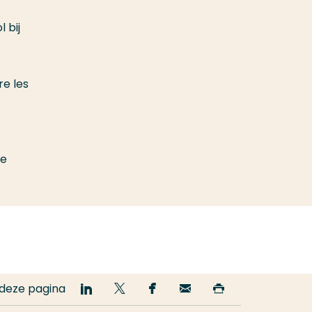
 bij
re les
de
 deze pagina
Deel
Deel
Deel
Email
Print
op
op
op
deze
deze