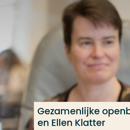
Ga direct naar de content
Veel gezocht
Opleiding
Contact
Gezamenlijke openb
en Ellen Klatter