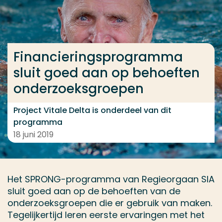
Ga direct naar de content
... > Financieringsprogramma sluit goed aan op be
Financieringsprogramma
sluit goed aan op behoeften
Veel gezocht
onderzoeksgroepen
Opleiding
Contact
Project Vitale Delta is onderdeel van dit
programma
18 juni 2019
Het SPRONG-programma van Regieorgaan SIA
sluit goed aan op de behoeften van de
onderzoeksgroepen die er gebruik van maken.
Tegelijkertijd leren eerste ervaringen met het