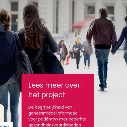
Lees meer over
het project
De begrijpelijkheid van
s
geneesmiddelinformatie
voor patiënten met beperkte
gezondheidsvaardigheden
eden