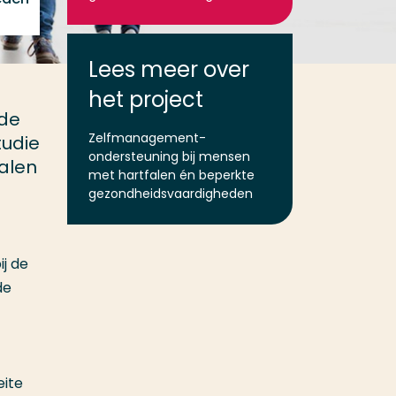
Lees meer over
het project
 de
Zelfmanagement-
tudie
ondersteuning bij mensen
alen
met hartfalen én beperkte
gezondheidsvaardigheden
j de
de
eite