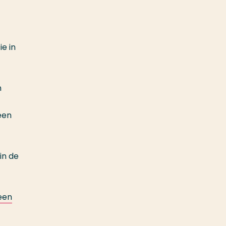
e in
n
een
in de
een