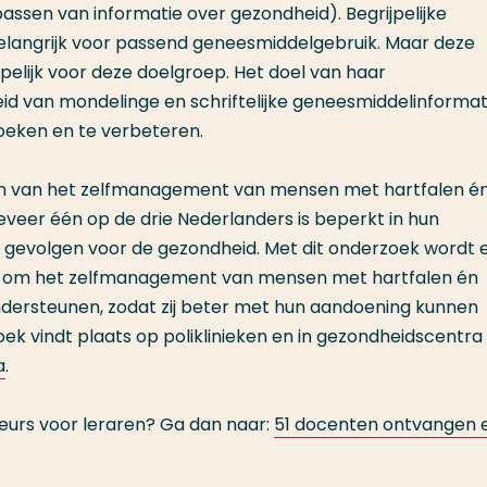
ssen van informatie over gezondheid). Begrijpelijke
 belangrijk voor passend geneesmiddelgebruik. Maar deze
ijpelijk voor deze doelgroep. Het doel van haar
id van mondelinge en schriftelijke geneesmiddelinformati
eken en te verbeteren.
ken van het zelfmanagement van mensen met hartfalen é
eer één op de drie Nederlanders is beperkt in hun
gevolgen voor de gezondheid. Met dit onderzoek wordt 
rs om het zelfmanagement van mensen met hartfalen én
ersteunen, zodat zij beter met hun aandoening kunnen
ek vindt plaats op poliklinieken en in gezondheidscentra 
a
.
eurs voor leraren? Ga dan naar:
51 docenten ontvangen 