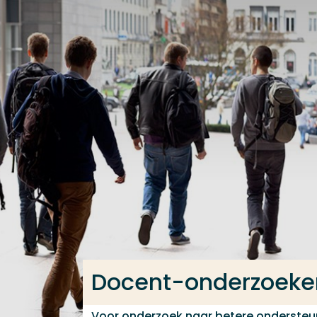
Ga direct naar de content
Veel gezocht
Opleiding
Contact
Docent-onderzoeke
Voor onderzoek naar betere onderste