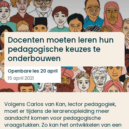
Ga direct naar de content
... > Docenten moeten leren hun pedagogische keu
Docenten moeten leren hun
Veel gezocht
pedagogische keuzes te
Opleiding
onderbouwen
Contact
Openbare les 20 april
15 april 2021
Volgens Carlos van Kan, lector pedagogiek,
moet er tijdens de lerarenopleiding meer
aandacht komen voor pedagogische
vraagstukken. Zo kan het ontwikkelen van een