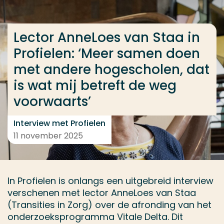
Ga direct naar de content
... > Interview Profielen: Lector AnneLoes van Staa:
Lector AnneLoes van Staa in
Profielen: ‘Meer samen doen
met andere hogescholen, dat
Veel gezocht
is wat mij betreft de weg
Opleiding
voorwaarts’
Contact
Interview met Profielen
11 november 2025
In Profielen is onlangs een uitgebreid interview
verschenen met lector AnneLoes van Staa
(Transities in Zorg) over de afronding van het
onderzoeksprogramma Vitale Delta. Dit