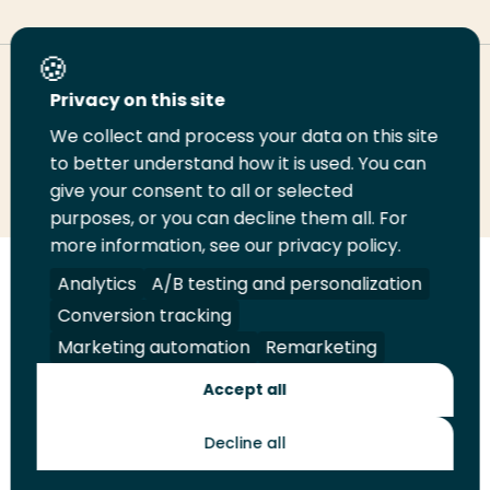
Deel deze pagina
Privacy on this site
We collect and process your data on this site
Deel
to better understand how it is used. You can
Deel
Deel
Email
Print
give your consent to all or selected
op
op
op
deze
deze
purposes, or you can decline them all. For
LinkedIn
Twitter
Facebook
pagina
pagina
more information, see our privacy policy.
Volg
Analytics
Volg
Volg
A/B testing and personalization
Volg
ons
ons
ons
ons
Conversion tracking
Juridisch
Security
A-Z Index
Contact
op
op
op
op
Marketing automation
Remarketing
LinkedIn
Facebook
YouTube
Instagram
Leveranciers
Accept all
Decline all
Toekomstmakers