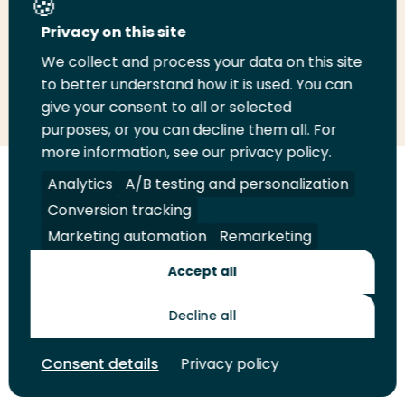
Deel deze pagina
Privacy on this site
We collect and process your data on this site
to better understand how it is used. You can
Deel
Deel
Deel
Email
Print
give your consent to all or selected
op
op
op
deze
deze
purposes, or you can decline them all. For
LinkedIn
Twitter
Facebook
pagina
pagina
more information, see our privacy policy.
Analytics
A/B testing and personalization
Volg
Volg
Volg
Volg
ons
ons
ons
ons
Conversion tracking
Juridisch
Security
A-Z Index
Contact
op
op
op
op
Marketing automation
Remarketing
LinkedIn
Facebook
YouTube
Instagram
Leveranciers
Accept all
Decline all
Toekomstmakers
Consent details
Privacy policy
© 2026 Hogeschool Rotterdam. Alle rechten voorbehouden.