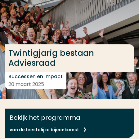
Ga direct naar de content
... > Twintigjarig bestaan Adviesraad
Veel gezocht
Twintigjarig bestaan
Opleiding
Adviesraad
Contact
Successen en impact
20 maart 2025
Bekijk het programma
van de feestelijke bijeenkomst