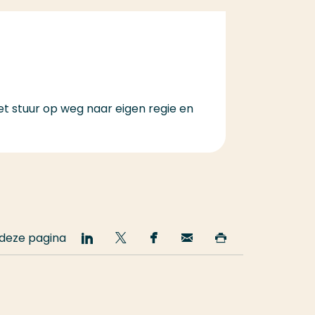
et stuur op weg naar eigen regie en
 deze pagina
Deel
Deel
Deel
Email
Print
op
op
op
deze
deze
LinkedIn
Twitter
Facebook
pagina
pagina