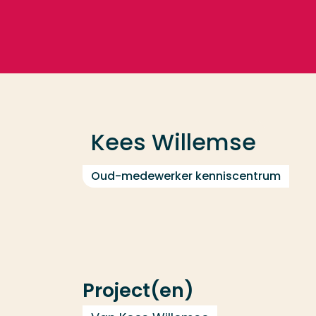
Ga direct naar de content
Veel gezocht
Opleiding
Kees Willemse
Contact
Oud-medewerker kenniscentrum
Project(en)