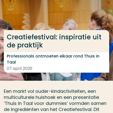
Ga direct naar de content
... > Creatiefestival: inspiratie uit de praktijk
Creatiefestival: inspiratie uit
Veel gezocht
de praktijk
Opleiding
Contact
Professionals ontmoeten elkaar rond Thuis in
Taal
07 april 2026
Een markt vol ouder-kindactiviteiten, een
multiculturele huishoek en een presentatie
‘Thuis in Taal voor dummies’ vormden samen
de ingrediënten van het Creatiefestival. Dit