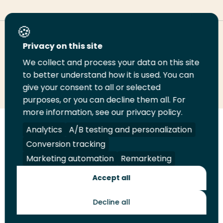
Deel deze pagina
Privacy on this site
We collect and process your data on this site
to better understand how it is used. You can
Deel
Deel
Deel
Email
Print
give your consent to all or selected
op
op
op
deze
deze
purposes, or you can decline them all. For
LinkedIn
Twitter
Facebook
pagina
pagina
more information, see our privacy policy.
Analytics
A/B testing and personalization
Volg
Volg
Volg
Volg
ons
ons
ons
ons
Conversion tracking
Juridisch
Security
A-Z Index
Contact
op
op
op
op
Marketing automation
Remarketing
LinkedIn
Facebook
YouTube
Instagram
Leveranciers
Accept all
Decline all
Toekomstmakers