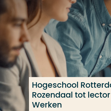
Ga direct naar de content
Veel gezocht
Opleiding
Contact
Hogeschool Rotter
Rozendaal tot lect
Werken