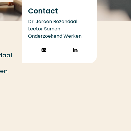
Contact
Dr. Jeroen Rozendaal
Lector Samen
Onderzoekend Werken
Stuur een email
Volg op
daal
LinkedIn
een