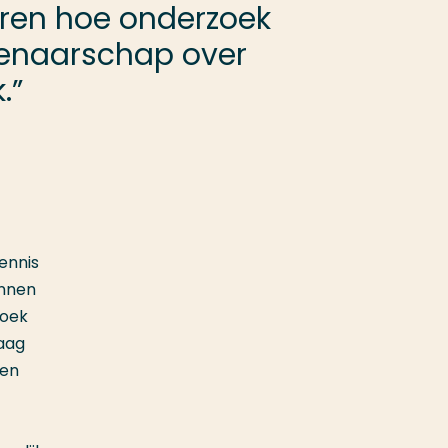
varen hoe onderzoek
igenaarschap over
.”
ennis
unnen
zoek
raag
 en