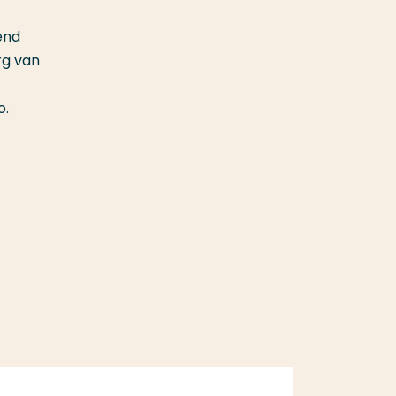
end
rg van
o.