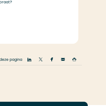
toraat?
 deze pagina
Deel
Deel
Deel
Email
Print
op
op
op
deze
deze
LinkedIn
Twitter
Facebook
pagina
pagina