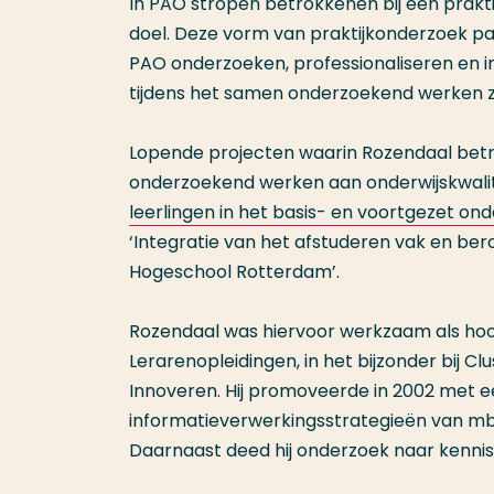
In PAO stropen betrokkenen bij een prak
doel. Deze vorm van praktijkonderzoek pa
PAO onderzoeken, professionaliseren en i
tijdens het samen onderzoekend werken z
Lopende projecten waarin Rozendaal betro
onderzoekend werken aan onderwijskwalitei
leerlingen in het basis- en voortgezet ond
‘Integratie van het afstuderen vak en bero
Hogeschool Rotterdam’.
Rozendaal was hiervoor werkzaam als hoof
Lerarenopleidingen, in het bijzonder bij C
Innoveren. Hij promoveerde in 2002 met 
informatieverwerkingsstrategieën van mb
Daarnaast deed hij onderzoek naar kennis