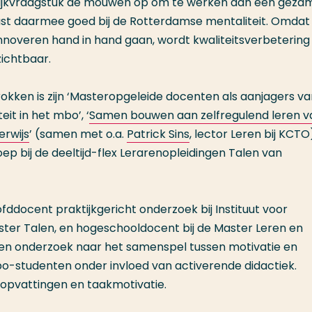
tijkvraagstuk de mouwen op om te werken aan een gezam
st daarmee goed bij de Rotterdamse mentaliteit. Omdat 
nnoveren hand in hand gaan, wordt kwaliteitsverbetering 
ichtbaar.
kken is zijn ‘Masteropgeleide docenten als aanjagers va
t in het mbo’, ‘
Samen bouwen aan zelfregulend leren v
erwijs
’ (samen met o.a.
Patrick Sins
, lector Leren bij KCTO
ep bij de deeltijd-flex Lerarenopleidingen Talen van
ddocent praktijkgericht onderzoek bij Instituut voor
luster Talen, en hogeschooldocent bij de Master Leren en
een onderzoek naar het samenspel tussen motivatie en
o-studenten onder invloed van activerende didactiek.
opvattingen en taakmotivatie.