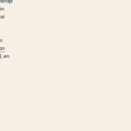
enlijk
in
al
n
an
), en