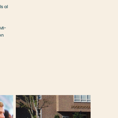
s al
MI-
en