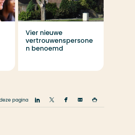
Vier nieuwe
vertrouwenspersone
n benoemd
 deze pagina
Deel
Deel
Deel
Email
Print
op
op
op
deze
deze
LinkedIn
Twitter
Facebook
pagina
pagina