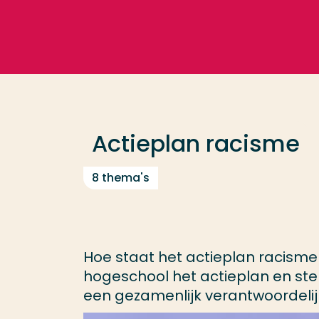
Ga direct naar de content
Veel gezocht
Opleiding
Actieplan racisme
Contact
8 thema's
Hoe staat het actieplan racisme
hogeschool het actieplan en ste
een gezamenlijk verantwoordelij