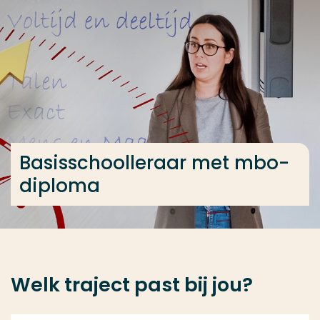
Ga direct naar de content
... > Basisschoolleraar met mbo-diploma
Veel gezocht
Opleiding
Contact
Basisschoolleraar met mbo-
diploma
Welk traject past bij jou?