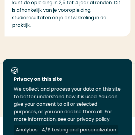
kunt de opleiding in 2,5 tot 4 jaar afronden. Dit
is afhankelijk van je vooropleiding,
studieresultaten en je ontwikkeling in de
praktijk.
Deel deze pagina
Privacy on this site
We collect and process your data on this site
Deel
to better understand how it is used. You can
Deel
Deel
Email
Print
give your consent to all or selected
op
op
op
deze
deze
purposes, or you can decline them all. For
LinkedIn
Twitter
Facebook
pagina
pagina
more information, see our privacy policy.
Volg
Analytics
Volg
Volg
A/B testing and personalization
Volg