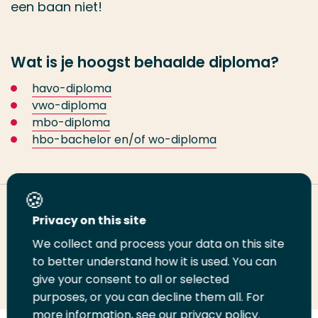
een baan niet!
Wat is je hoogst behaalde diploma?
havo-diploma
vwo-diploma
mbo-diploma
hbo-bachelor en/of wo-diploma
Deel deze pagina
Privacy on this site
We collect and process your data on this site
Deel
to better understand how it is used. You can
Deel
Deel
Email
Print
give your consent to all or selected
op
op
op
deze
deze
purposes, or you can decline them all. For
LinkedIn
Twitter
Facebook
pagina
pagina
more information, see our privacy policy.