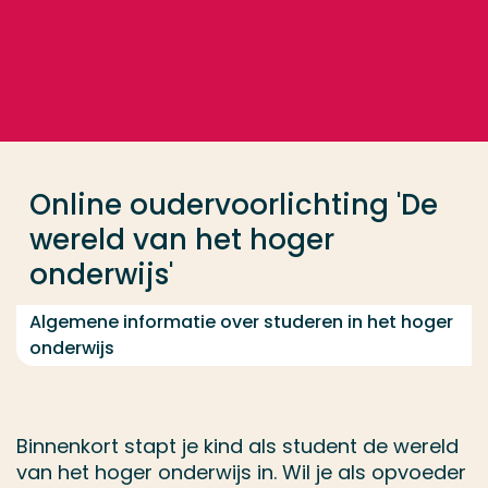
Ga direct naar de content
... > 28 september 2026: Oudervoorlichting 'De werel
Veel gezocht
Opleiding
Online oudervoorlichting 'De
Contact
wereld van het hoger
onderwijs'
Algemene informatie over studeren in het hoger
onderwijs
Binnenkort stapt je kind als student de wereld
van het hoger onderwijs in. Wil je als opvoeder