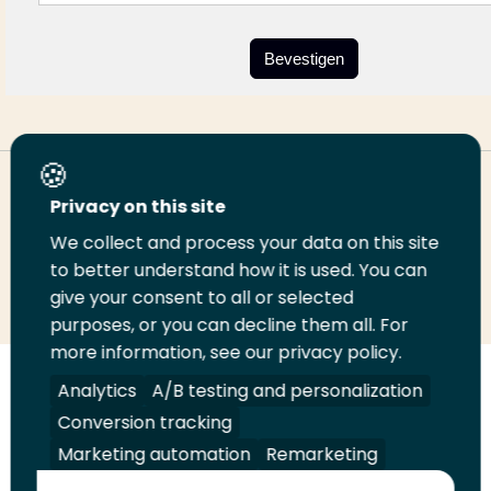
Bevestigen
Deel deze pagina
Privacy on this site
We collect and process your data on this site
to better understand how it is used. You can
Deel
Deel
Deel
Email
Print
give your consent to all or selected
op
op
op
deze
deze
purposes, or you can decline them all. For
LinkedIn
Twitter
Facebook
pagina
pagina
more information, see our privacy policy.
Analytics
A/B testing and personalization
Volg
Volg
Volg
Volg
ons
ons
ons
ons
Conversion tracking
Juridisch
Security
A-Z Index
Contact
op
op
op
op
Marketing automation
Remarketing
LinkedIn
Facebook
YouTube
Instagram
Leveranciers