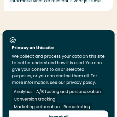
informatie vindt die relevant is voor je studie.
Deel deze pagina
Privacy on this site
We collect and process your data on this site
Deel
to better understand how it is used. You can
Deel
Deel
Email
Print
give your consent to all or selected
op
op
op
deze
deze
purposes, or you can decline them all. For
LinkedIn
Twitter
Facebook
pagina
pagina
more information, see our privacy policy.
Volg
Analytics
Volg
Volg
A/B testing and personalization
Volg
ons
ons
ons
ons
Conversion tracking
Juridisch
Security
A-Z Index
Contact
op
op
op
op
Marketing automation
Remarketing
LinkedIn
Facebook
YouTube
Instagram
Leveranciers
Accept all