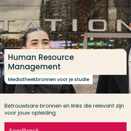
Ga direct naar de content
... > Training & naslag
Veel gezocht
Opleiding
Human Resource
Contact
Management
Mediatheekbronnen voor je studie
Betrouwbare bronnen en links die relevant zijn
voor jouw opleiding.
Feedback