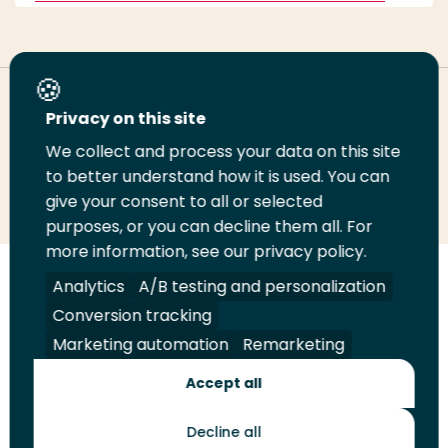
Deel deze pagina
Privacy on this site
We collect and process your data on this site
Deel
to better understand how it is used. You can
Deel
Deel
Email
Print
give your consent to all or selected
op
op
op
deze
deze
purposes, or you can decline them all. For
LinkedIn
Twitter
Facebook
pagina
pagina
more information, see our privacy policy.
Volg
Analytics
Volg
Volg
A/B testing and personalization
Volg
ons
ons
ons
ons
Conversion tracking
Juridisch
Security
A-Z Index
Contact
op
op
op
op
Marketing automation
Remarketing
LinkedIn
Facebook
YouTube
Instagram
Leveranciers
Accept all
Decline all
Toekomstmakers