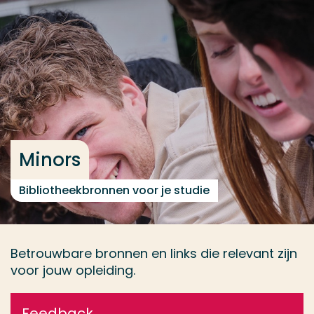
Ga direct naar de content
... > Databases
Veel gezocht
Opleiding
Contact
Minors
Bibliotheekbronnen voor je studie
Betrouwbare bronnen en links die relevant zijn
voor jouw opleiding.
Feedback