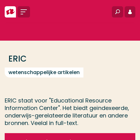
Ga direct naar de content
Menu
Zoeken
Inlo
... > ERIC
Veel gezocht
Opleiding
ERIC
Contact
wetenschappelijke artikelen
ERIC staat voor "Educational Resource
Information Center". Het biedt geïndexeerde,
onderwijs-gerelateerde literatuur en andere
bronnen. Veelal in full-text.