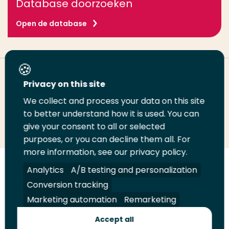
Database doorzoeken
Open de database
Deel deze pagina
Privacy on this site
We collect and process your data on this site
Deel
to better understand how it is used. You can
Deel
Deel
Email
Print
give your consent to all or selected
op
op
op
deze
deze
purposes, or you can decline them all. For
LinkedIn
Twitter
Facebook
pagina
pagina
more information, see our privacy policy.
Volg
Analytics
Volg
Volg
A/B testing and personalization
Volg
ons
ons
ons
ons
Conversion tracking
Juridisch
Security
A-Z Index
Contact
op
op
op
op
Marketing automation
Remarketing
LinkedIn
Facebook
YouTube
Instagram
Leveranciers
Accept all