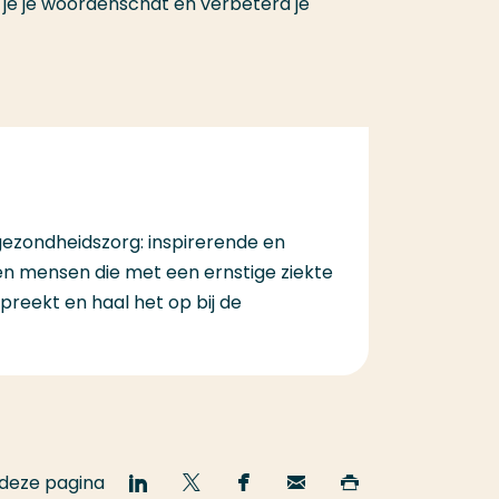
 je je woordenschat en verbeterd je
gezondheidszorg: inspirerende en
n mensen die met een ernstige ziekte
reekt en haal het op bij de
 deze pagina
Deel
Deel
Deel
Email
Print