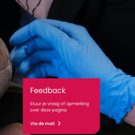
Feedback
Stuur je vraag of opmerking
over deze pagina
Via de mail