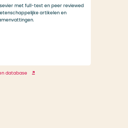
lsevier met full-text en peer reviewed
etenschappelijke artikelen en
amenvattingen.
en database
ScienceDirect