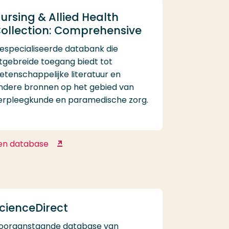
ursing & Allied Health
ollection: Comprehensive
especialiseerde databank die
itgebreide toegang biedt tot
etenschappelijke literatuur en
ndere bronnen op het gebied van
erpleegkunde en paramedische zorg.
en database
Nursing & Allied Health
Collection: Comprehensive
cienceDirect
ooraanstaande database van