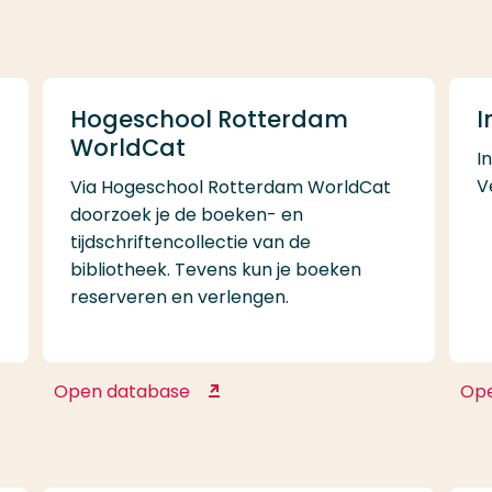
Hogeschool Rotterdam
I
WorldCat
I
V
Via Hogeschool Rotterdam WorldCat
doorzoek je de boeken- en
tijdschriftencollectie van de
bibliotheek. Tevens kun je boeken
reserveren en verlengen.
Open database
Op
Hogeschool Rotterdam
WorldCat