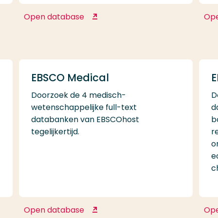
Open database
Op
CINAHL Complete
EBSCO Medical
E
Doorzoek de 4 medisch-
D
wetenschappelijke full-text
d
databanken van EBSCOhost
b
tegelijkertijd.
r
o
e
c
Open database
Op
EBSCO Medical