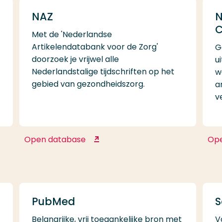
NAZ
N
C
Met de 'Nederlandse
Artikelendatabank voor de Zorg'
G
doorzoek je vrijwel alle
u
Nederlandstalige tijdschriften op het
w
gebied van gezondheidszorg.
a
v
Open database
Op
NAZ
PubMed
S
Belangrijke, vrij toegankelijke bron met
V