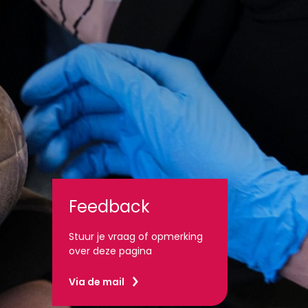
Feedback
Stuur je vraag of opmerking
over deze pagina
Via de mail