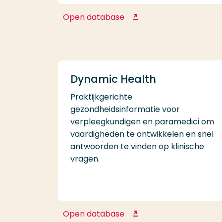
Open database
Acland's Video Atlas of
Human Anatomy
Dynamic Health
Praktijkgerichte
gezondheidsinformatie voor
verpleegkundigen en paramedici om
vaardigheden te ontwikkelen en snel
antwoorden te vinden op klinische
vragen.
Open database
Dynamic Health