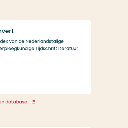
Databases
nvert
ndex van de Nederlandstalige
erpleegkundige Tijdschriftliteratuur
en database
Invert