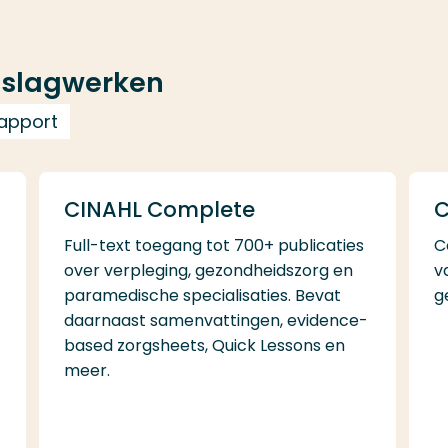
aslagwerken
rapport
CINAHL Complete
C
Full-text toegang tot 700+ publicaties
C
over verpleging, gezondheidszorg en
v
paramedische specialisaties. Bevat
g
daarnaast samenvattingen, evidence-
s
based zorgsheets, Quick Lessons en
meer.