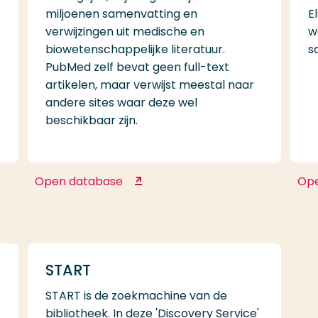
miljoenen samenvatting en
E
verwijzingen uit medische en
w
biowetenschappelijke literatuur.
s
PubMed zelf bevat geen full-text
artikelen, maar verwijst meestal naar
andere sites waar deze wel
beschikbaar zijn.
Open database
Op
ral
PubMed
START
START is de zoekmachine van de
bibliotheek. In deze 'Discovery Service'