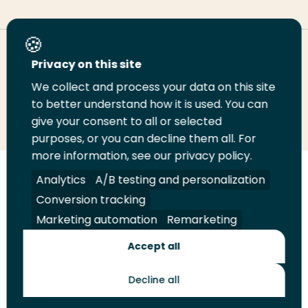
Deel deze pagina
Privacy on this site
We collect and process your data on this site
Deel
to better understand how it is used. You can
Deel
Deel
Email
Print
give your consent to all or selected
op
op
op
deze
deze
purposes, or you can decline them all. For
LinkedIn
Twitter
Facebook
pagina
pagina
more information, see our privacy policy.
Volg
Analytics
Volg
Volg
A/B testing and personalization
Volg
ons
ons
ons
ons
Conversion tracking
Juridisch
Security
A-Z Index
Contact
op
op
op
op
Marketing automation
Remarketing
LinkedIn
Facebook
YouTube
Instagram
Leveranciers
Accept all
Decline all
Toekomstmakers