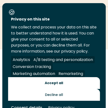
Deel deze pagina
Privacy on this site
We collect and process your data on this site
Deel
to better understand how it is used. You can
Deel
Deel
Email
Print
give your consent to all or selected
op
op
op
deze
deze
purposes, or you can decline them all. For
LinkedIn
Twitter
Facebook
pagina
pagina
more information, see our privacy policy.
Volg
Analytics
Volg
Volg
A/B testing and personalization
Volg
ons
ons
ons
ons
Conversion tracking
Juridisch
Security
A-Z Index
Contact
op
op
op
op
Marketing automation
Remarketing
LinkedIn
Facebook
YouTube
Instagram
Leveranciers
Accept all
Decline all
Toekomstmakers
Consent details
Privacy policy