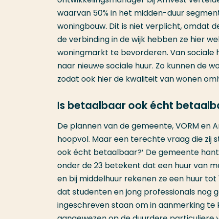
waarvan 50% in het midden-duur segment v
woningbouw. Dit is niet verplicht, omdat d
de verbinding in de wijk hebben ze hier 
woningmarkt te bevorderen. Van sociale 
naar nieuwe sociale huur. Zo kunnen de 
zodat ook hier de kwaliteit van wonen om
Is betaalbaar ook écht betaalb
De plannen van de gemeente, VORM en A
hoopvol. Maar een terechte vraag die zij 
ook écht betaalbaar?’ De gemeente hante
onder de 23 betekent dat een huur van max
en bij middelhuur rekenen ze een huur tot 
dat studenten en jong professionals nog
ingeschreven staan om in aanmerking te k
aangewezen op de duurdere particuliere v