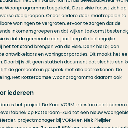
Boulahian hebben vanuit hun rol als Beleidsadviseur Wone
 Woonprogramma toegelicht. Deze visie focust zich op
iverse doelgroepen. Onder andere door maatregelen te
are woningen te vergroten, ervoor te zorgen dat de
illende inkomensgroepen en dat wijken toekomstbestendi
sie is dat de gemeente een jaar lang alle belangrijke
j het tot stand brengen van die visie. Denk hierbij aan
de ontwikkelaars en woningcorporaties. Dit maakt het ee
 Daarbij is dit geen statisch document dat slechts één k
s blijft de gemeente in gesprek met alle betrokkenen. De
kkeling. Het Rotterdamse Woonprogramma daarom ook.
oor iedereen
dam is het project De Kaai. VORM transformeert samen
ileverfabriek op Rotterdam-Zuid tot een nieuw woongebi
erder, projectmanager bij VORM en Niek Pleijsier
en hier meer over. Zo wordt 60% van de woningen betaal