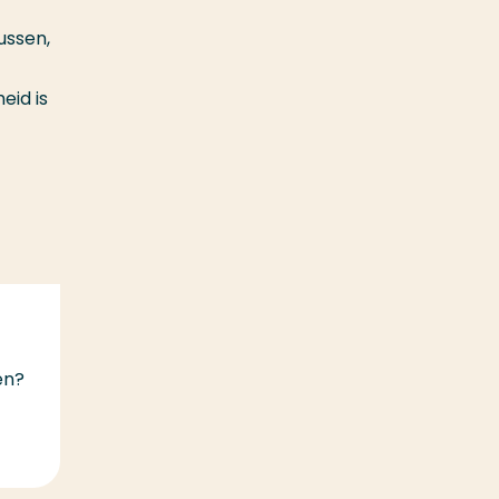
ussen,
eid is
en?