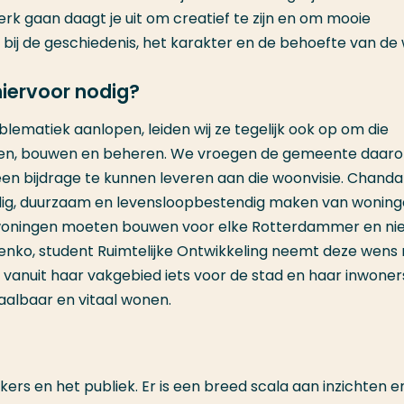
rk gaan daagt je uit om creatief te zijn en om mooie
ij de geschiedenis, het karakter en de behoefte van de w
hiervoor nodig?
ematiek aanlopen, leiden wij ze tegelijk ook op om die
en, bouwen en beheren. We vroegen de gemeente daar
n bijdrage te kunnen leveren aan die woonvisie. Chanda
dig, duurzaam en levensloopbestendig maken van wonin
ze woningen moeten bouwen voor elke Rotterdammer en ni
renko, student Ruimtelijke Ontwikkeling neemt deze wens
vanuit haar vakgebied iets voor de stad en haar inwoner
albaar en vitaal wonen.
ers en het publiek. Er is een breed scala aan inzichten e