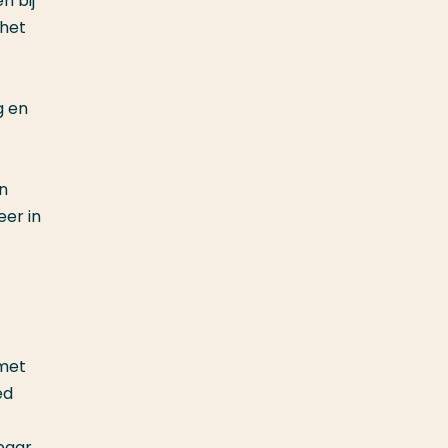
n bij
 het
g en
n
eer in
 met
ed
baar,