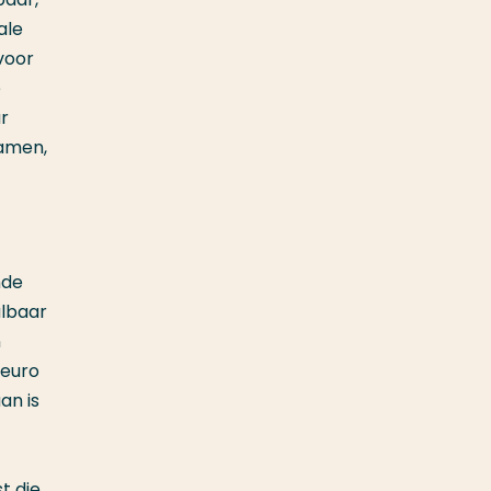
ale
voor
e
r
zamen,
nde
albaar
n
 euro
an is
t die