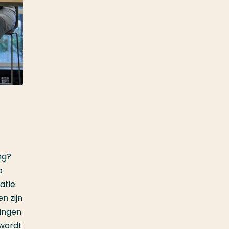
ng?
p
atie
n zijn
ningen
 wordt