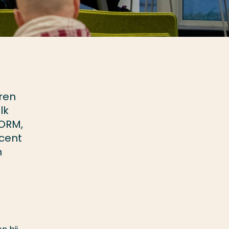
ren
lk
VORM,
ocent
n