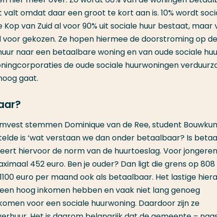
alt omdat daar een groot te kort aan is. 10% wordt soci
e Kop van Zuid al voor 90% uit sociale huur bestaat, maar 
wel voor gekozen. Ze hopen hiermee de doorstroming op d
huur naar een betaalbare woning en van oude sociale huu
woningcorporaties de oude sociale huurwoningen verduur
hoog gaat.
aar?
mvest stemmen Dominique van de Ree, student Bouwku
stelde is ‘wat verstaan we dan onder betaalbaar? Is beta
ert hiervoor de norm van de huurtoeslag. Voor jongere
imaal 452 euro. Ben je ouder? Dan ligt die grens op 808
1100 euro per maand ook als betaalbaar. Het lastige hiera
 geen hoog inkomen hebben en vaak niet lang genoeg
omen voor een sociale huurwoning. Daardoor zijn ze
erhuur. Het is daarom belangrijk dat de gemeente – naas