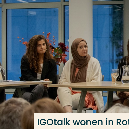
Ga direct naar de content
Veel gezocht
Opleiding
Contact
IGOtalk wonen in R