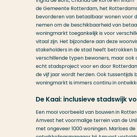
Ingrid de Bont, Chanda de Korte en Ilham 
de Gemeente Rotterdam, het Rotterdamse
bevorderen van betaalbaar wonen voor d
nemen om de beschikbaarheid van betaalb
woningmarkt toegankelijk is voor versch
vitaal zijn. Het bijzondere aan deze woonvi
stakeholders in de stad heeft betrokken bi
verschillende typen bewoners, maar ook 
echt stadsproject voor en door Rotterdam.
de vijf jaar wordt herzien. Ook tussentijd
woningmarkt is immers continu in ontwi
De Kaai: inclusieve stadswijk v
Een mooi voorbeeld van bouwen in Rotter
Amvest het voormalige terrein van de Un
met ongeveer 1000 woningen. Marloes de H
ontwikkelingsmanager bij Amvest verteld