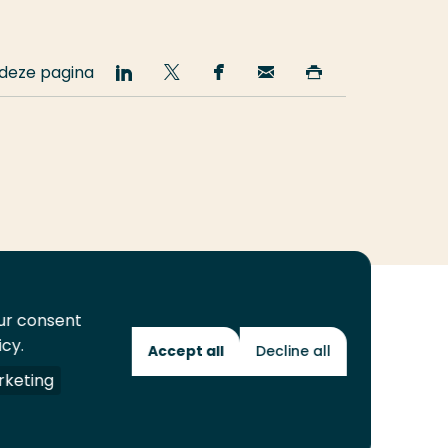
 deze pagina
Deel
Deel
Deel
Email
Print
op
op
op
deze
deze
LinkedIn
Twitter
Facebook
pagina
pagina
our consent
icy.
Accept all
Decline all
Toekomstmakers
keting