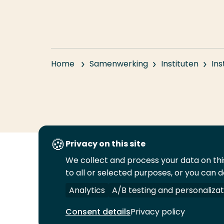
Home
Samenwerking
Instituten
In
Privacy on this site
We collect and process your data on this
Volg
Volg
Volg
Volg
to all or selected purposes, or you can d
ons
ons
ons
ons
Juridisch
Security
A-Z Index
C
op
op
op
op
Analytics
A/B testing and personalizat
LinkedIn
Facebook
YouTube
Instagram
Consent details
Privacy policy
© 2026 Hogeschool Rotterdam. Alle rechten v