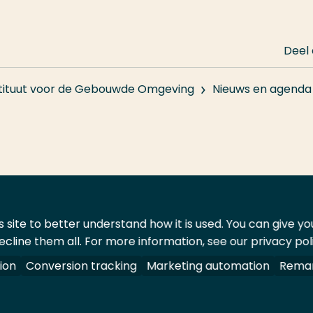
Deel
stituut voor de Gebouwde Omgeving
Nieuws en agenda
 site to better understand how it is used. You can give y
ecline them all. For more information, see our privacy pol
ontact
Leveranciers
ion
Conversion tracking
Marketing automation
Remar
oorbehouden.