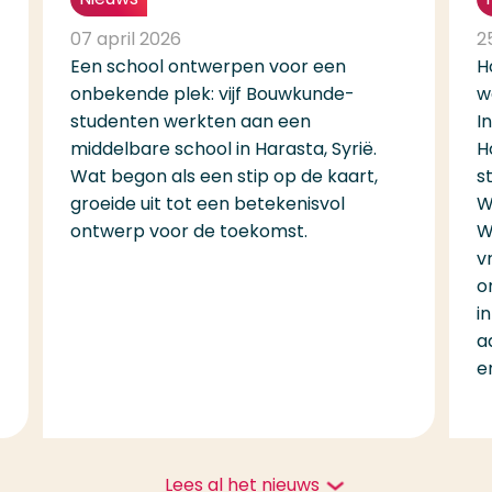
07 april 2026
2
Een school ontwerpen voor een
H
onbekende plek: vijf Bouwkunde-
w
studenten werkten aan een
I
middelbare school in Harasta, Syrië.
H
Wat begon als een stip op de kaart,
s
groeide uit tot een betekenisvol
W
ontwerp voor de toekomst.
W
v
o
i
a
e
Lees al het nieuws