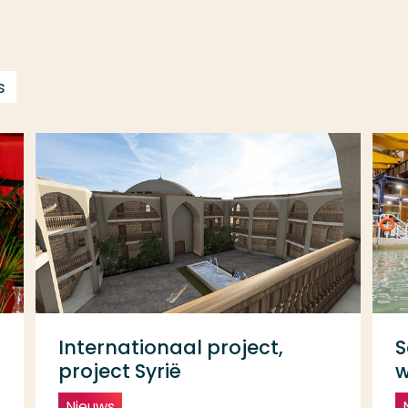
s
Internationaal project,
S
project Syrië
w
Nieuws