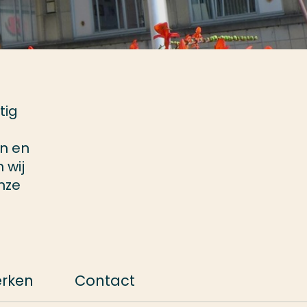
tig
en en
 wij
nze
n
rken
Contact