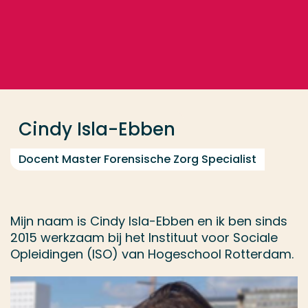
Ga direct naar de content
... > Cindy Isla-Ebben
Veel gezocht
Opleiding
Cindy Isla-Ebben
Contact
Docent Master Forensische Zorg Specialist
Mijn naam is Cindy Isla-Ebben en ik ben sinds
2015 werkzaam bij het Instituut voor Sociale
Opleidingen (ISO) van Hogeschool Rotterdam.