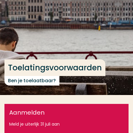
Ga direct naar de content
... > Toelatingsvoorwaarden
Veel gezocht
Opleiding
Contact
Toelatingsvoorwaarden
Ben je toelaatbaar?
Aanmelden
Meld je uiterlijk 31 juli aan