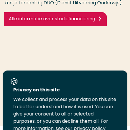
kun je terecht bij DUO (Dienst Uitvoering Onderwijs).
Alle informatie over studiefinanciering
Deel deze pagina
Privacy on this site
We collect and process your data on this site
Deel
to better understand how it is used. You can
Deel
Deel
Email
Print
give your consent to all or selected
op
op
op
deze
deze
purposes, or you can decline them all. For
LinkedIn
Twitter
Facebook
pagina
pagina
more information, see our privacy policy.