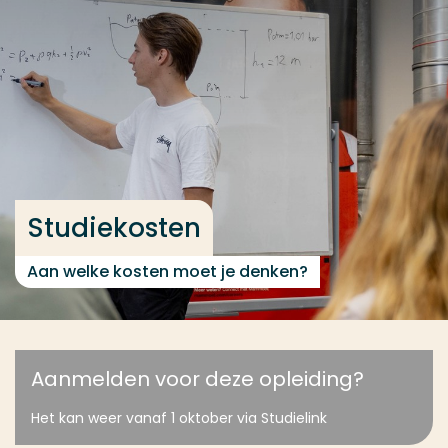
Ga direct naar de content
... > Studiekosten
Veel gezocht
Opleiding
Contact
Studiekosten
Aan welke kosten moet je denken?
Aanmelden voor deze opleiding?
Het kan weer vanaf 1 oktober via Studielink