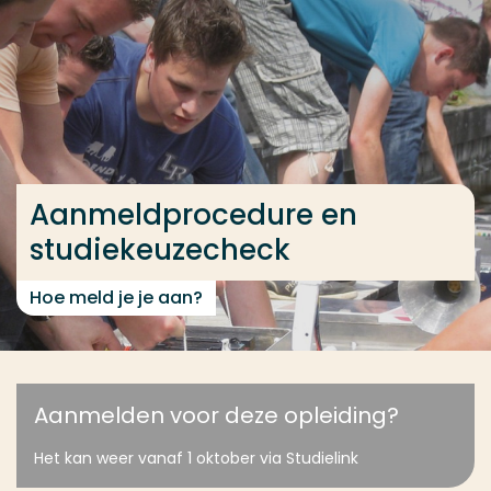
Ga direct naar de content
... > Aanmeldprocedure en studiekeuzecheck
Veel gezocht
Opleiding
Aanmeldprocedure en
Contact
studiekeuzecheck
Hoe meld je je aan?
Aanmelden voor deze opleiding?
Het kan weer vanaf 1 oktober via Studielink