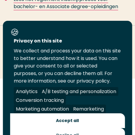
bachelor- en Associate degree-opleidingen
Deel deze pagina
Privacy on this site
We collect and process your data on this site
Deel
to better understand how it is used. You can
Deel
Deel
Email
Print
give your consent to all or selected
op
op
op
deze
deze
purposes, or you can decline them all. For
LinkedIn
Twitter
Facebook
pagina
pagina
more information, see our privacy policy.
Volg
Analytics
Volg
Volg
A/B testing and personalization
Volg
ons
ons
ons
ons
Conversion tracking
Juridisch
Security
A-Z Index
Contact
op
op
op
op
Marketing automation
Remarketing
LinkedIn
Facebook
YouTube
Instagram
Leveranciers
Accept all