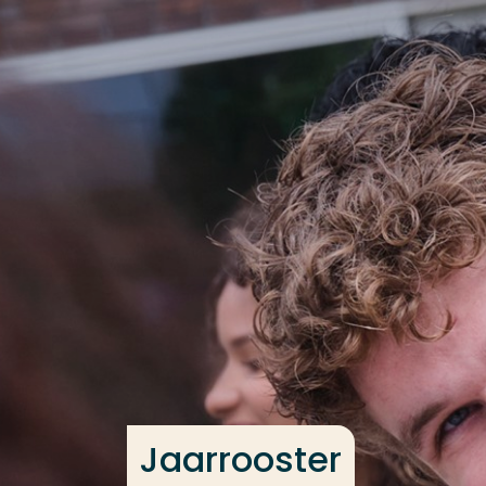
Ga direct naar de content
Veel gezocht
Opleiding
Contact
Jaarrooster