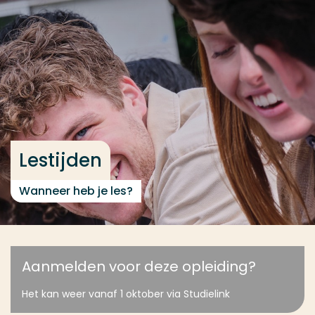
Ga direct naar de content
... > Lestijden
Veel gezocht
Opleiding
Contact
Lestijden
Wanneer heb je les?
Aanmelden voor deze opleiding?
Het kan weer vanaf 1 oktober via Studielink