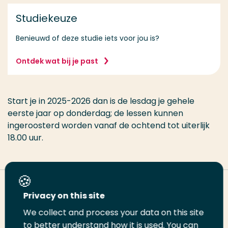
Studiekeuze
Benieuwd of deze studie iets voor jou is?
Ontdek wat bij je past
Start je in 2025-2026 dan is de lesdag je gehele
eerste jaar op donderdag; de lessen kunnen
ingeroosterd worden vanaf de ochtend tot uiterlijk
18.00 uur.
Deel deze pagina
Privacy on this site
We collect and process your data on this site
Deel
to better understand how it is used. You can
Deel
Deel
Email
Print