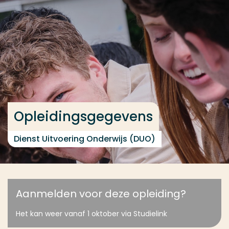
Ga direct naar de content
... > Opleidingsgegevens
Veel gezocht
Opleiding
Contact
Opleidingsgegevens
Dienst Uitvoering Onderwijs (DUO)
Aanmelden voor deze opleiding?
Het kan weer vanaf 1 oktober via Studielink