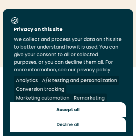
Deel deze pagina
Privacy on this site
We collect and process your data on this site
Deel
to better understand how it is used. You can
Deel
Deel
Email
Print
give your consent to all or selected
op
op
op
deze
deze
purposes, or you can decline them all. For
LinkedIn
Twitter
Facebook
pagina
pagina
more information, see our privacy policy.
Volg
Analytics
Volg
Volg
A/B testing and personalization
Volg
ons
ons
ons
ons
Conversion tracking
Juridisch
Security
A-Z Index
Contact
op
op
op
op
Marketing automation
Remarketing
LinkedIn
Facebook
YouTube
Instagram
Leveranciers
Accept all
Decline all
Toekomstmakers