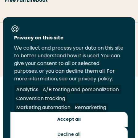
Free Fall Lifeboat
Deel deze pagina
Privacy on this site
We collect and process your data on this site
to better understand how it is used. You can
Deel
Deel
Deel
Email
Print
give your consent to all or selected
op
op
op
deze
deze
purposes, or you can decline them all. For
LinkedIn
Twitter
Facebook
pagina
pagina
more information, see our privacy policy.
Analytics
A/B testing and personalization
Volg
Volg
Volg
Volg
ons
ons
ons
ons
Conversion tracking
Juridisch
Security
A-Z Index
Contact
op
op
op
op
Marketing automation
Remarketing
LinkedIn
Facebook
YouTube
Instagram
Leveranciers
Accept all
Decline all