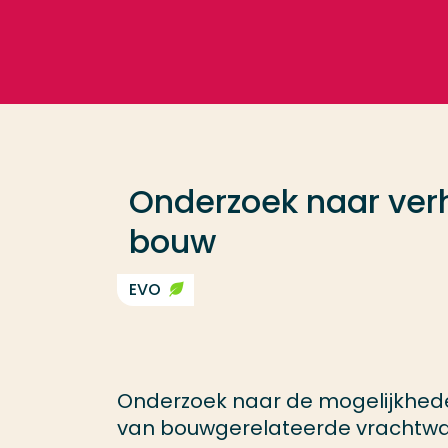
Ga direct naar de content
Veel gezocht
Opleiding
Onderzoek naar ver
Contact
bouw
EVO
Onderzoek naar de mogelijkhed
van bouwgerelateerde vrachtw