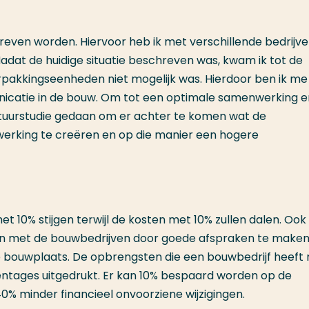
hreven worden. Hiervoor heb ik met verschillende bedrijve
dat de huidige situatie beschreven was, kwam ik tot de
rpakkingseenheden niet mogelijk was. Hierdoor ben ik m
catie in de bouw. Om tot een optimale samenwerking e
atuurstudie gedaan om er achter te komen wat de
erking te creëren en op die manier een hogere
t 10% stijgen terwijl de kosten met 10% zullen dalen. Ook 
jgen met de bouwbedrijven door goede afspraken te maken
de bouwplaats. De opbrengsten die een bouwbedrijf heeft
centages uitgedrukt. Er kan 10% bespaard worden op de
40% minder financieel onvoorziene wijzigingen.