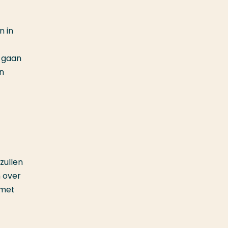
n in
e gaan
n
zullen
 over
 met