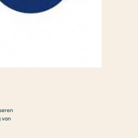
iseren
g van