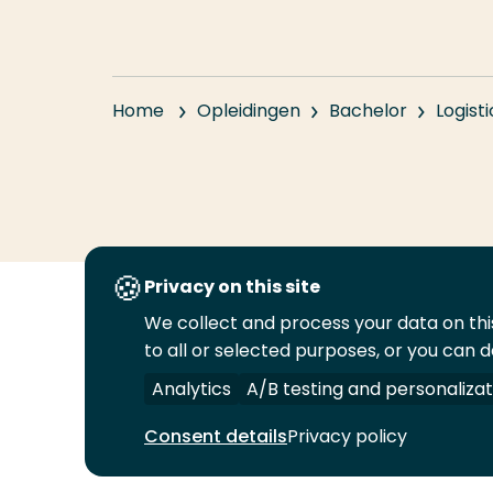
Home
Opleidingen
Bachelor
Logis
Privacy on this site
We collect and process your data on this
Volg
Volg
Volg
Volg
to all or selected purposes, or you can d
ons
ons
ons
ons
Juridisch
Security
A-Z Index
C
op
op
op
op
Analytics
A/B testing and personalizat
LinkedIn
Facebook
YouTube
Instagram
Consent details
Privacy policy
© 2026 Hogeschool Rotterdam. Alle rechten v