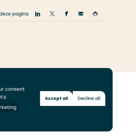
 deze pagina
Deel
Deel
Deel
Email
Print
op
op
op
deze
deze
LinkedIn
Twitter
Facebook
pagina
pagina
our consent
icy.
Accept all
Decline all
Toekomstmakers
keting