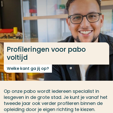
Ga direct naar de content
... > Lerarenopleiding Basisonderwijs (pabo) voltijd
Veel gezocht
Opleiding
Profileringen voor pabo
Contact
voltijd
Welke kant ga jij op?
Op onze pabo wordt iedereen specialist in
lesgeven in de grote stad. Je kunt je vanaf het
tweede jaar ook verder profileren binnen de
opleiding door je eigen richting te kiezen.