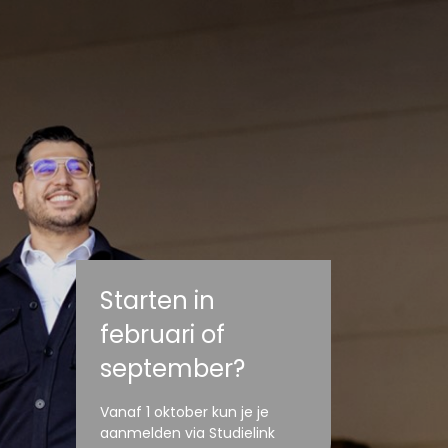
Starten in
februari of
september?
Vanaf 1 oktober kun je je
aanmelden via Studielink