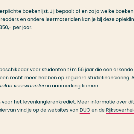
lichte boekenlijst. Jij bepaalt of en zo ja welke boeken 
eaders en andere leermaterialen kan je bij deze opleidi
50,- per jaar.
is beschikbaar voor studenten t/m 56 jaar die een erkende
geen recht meer hebben op reguliere studiefinanciering. A
aalde voorwaarden
in aanmerking komen.
 voor het levenlanglerenkrediet. Meer informatie over di
iervan vind je op de websites van
DUO
en de
Rijksoverhe