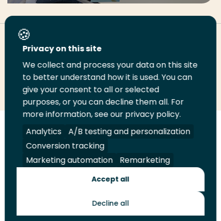
Deel deze pagina
Privacy on this site
We collect and process your data on this site
Deel
Deel
Deel
Email
Print
to better understand how it is used. You can
give your consent to all or selected
op
op
op
deze
deze
purposes, or you can decline them all. For
LinkedIn
Twitter
Facebook
pagina
pagina
more information, see our privacy policy.
Volg
Volg
Volg
Volg
Analytics
A/B testing and personalization
ons
ons
ons
ons
Conversion tracking
Juridisch
Security
A-Z Index
Contact
op
op
op
op
Marketing automation
Remarketing
LinkedIn
Facebook
YouTube
Instagram
Leveranciers
Accept all
Decline all
Toekomstmakers