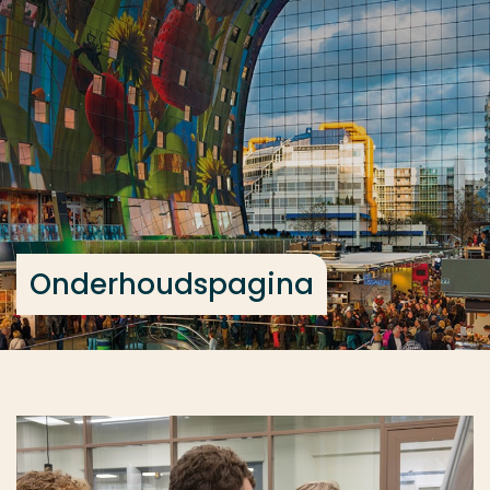
Ga direct naar de content
... > Onderhoudspagina
Veel gezocht
Opleiding
Contact
Onderhoudspagina