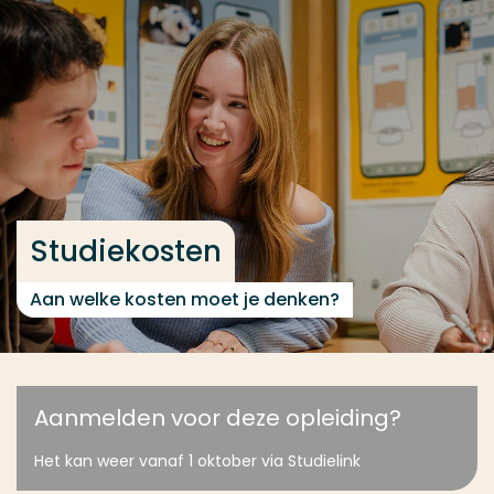
Ga direct naar de content
... > Studiekosten
Veel gezocht
Opleiding
Contact
Studiekosten
Aan welke kosten moet je denken?
Aanmelden voor deze opleiding?
Het kan weer vanaf 1 oktober via Studielink