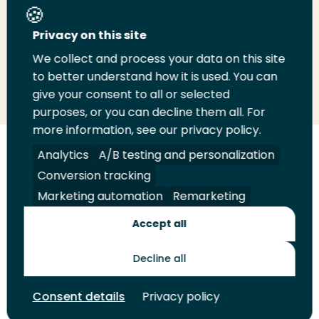
Deel deze pagina
Privacy on this site
We collect and process your data on this site
Deel
to better understand how it is used. You can
Deel
Deel
Email
Print
give your consent to all or selected
op
op
op
deze
deze
purposes, or you can decline them all. For
LinkedIn
Twitter
Facebook
pagina
pagina
more information, see our privacy policy.
Volg
Analytics
Volg
Volg
A/B testing and personalization
Volg
ons
ons
ons
ons
Conversion tracking
Juridisch
Security
A-Z Index
Contact
op
op
op
op
Marketing automation
Remarketing
LinkedIn
Facebook
YouTube
Instagram
Leveranciers
Accept all
Decline all
Toekomstmakers
Consent details
Privacy policy
© 2026 Hogeschool Rotterdam. Alle rechten voorbehouden.