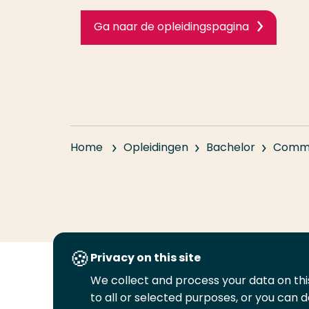
Ga naar de opleidingspagina
Home
Opleidingen
Bachelor
Commu
Privacy on this site
We collect and process your data on this
Volg
Volg
Volg
Volg
to all or selected purposes, or you can d
ons
ons
ons
ons