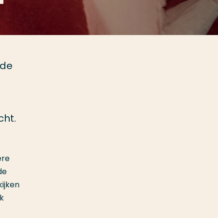
 de
cht.
ere
de
ijken
ok