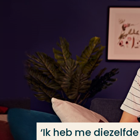
Ga direct naar de content
Veel gezocht
Opleiding
Contact
‘Ik heb me diezelfd