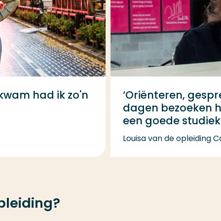
kwam had ik zo'n
‘Oriënteren, gesp
dagen bezoeken he
een goede studiek
Louisa van de opleiding 
pleiding?