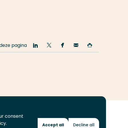
 deze pagina
Deel
Deel
Deel
Email
Print
op
op
op
deze
deze
LinkedIn
Twitter
Facebook
pagina
pagina
our consent
icy.
Accept all
Decline all