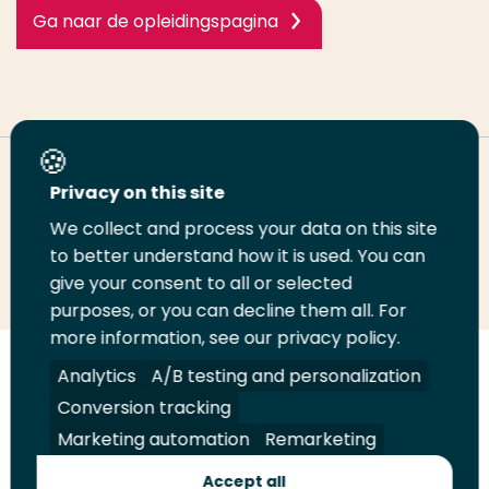
Ga naar de opleidingspagina
Deel deze pagina
Privacy on this site
We collect and process your data on this site
Deel
to better understand how it is used. You can
Deel
Deel
Email
Print
give your consent to all or selected
op
op
op
deze
deze
purposes, or you can decline them all. For
LinkedIn
Twitter
Facebook
pagina
pagina
more information, see our privacy policy.
Volg
Analytics
Volg
Volg
A/B testing and personalization
Volg
ons
ons
ons
ons
Conversion tracking
Juridisch
Security
A-Z Index
Contact
op
op
op
op
Marketing automation
Remarketing
LinkedIn
Facebook
YouTube
Instagram
Leveranciers
Accept all