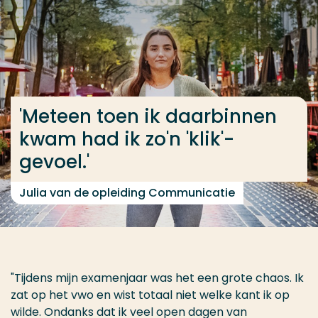
Ga direct naar de content
... > Communicatie voltijd
Veel gezocht
'Meteen toen ik daarbinnen
Opleiding
kwam had ik zo'n 'klik'-
Contact
gevoel.'
Julia van de opleiding Communicatie
"Tijdens mijn examenjaar was het een grote chaos. Ik
zat op het vwo en wist totaal niet welke kant ik op
wilde. Ondanks dat ik veel open dagen van