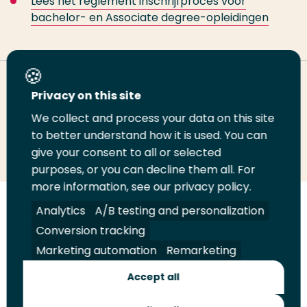
Lees het reglement inschrijfproces voor
bachelor- en Associate degree-opleidingen
Deel deze pagina
Privacy on this site
We collect and process your data on this site
Deel
to better understand how it is used. You can
Deel
Deel
Email
Print
give your consent to all or selected
op
op
op
deze
deze
purposes, or you can decline them all. For
LinkedIn
Twitter
Facebook
pagina
pagina
more information, see our privacy policy.
Volg
Analytics
Volg
Volg
A/B testing and personalization
Volg
ons
ons
ons
ons
Conversion tracking
Juridisch
Security
A-Z Index
Contact
op
op
op
op
Marketing automation
Remarketing
LinkedIn
Facebook
YouTube
Instagram
Leveranciers
Accept all