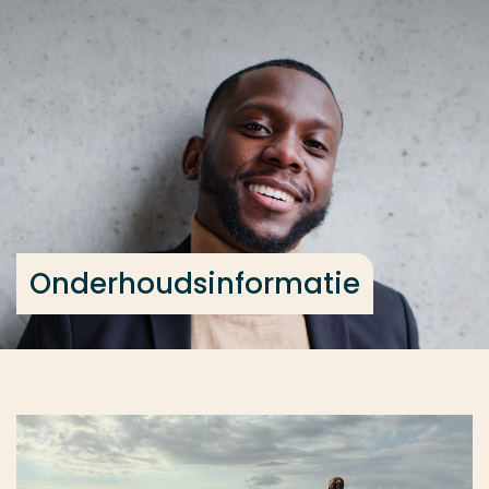
Ga direct naar de content
... > Onderhoudsinformatie
Veel gezocht
Opleiding
Contact
Onderhoudsinformatie