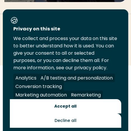
Deel deze pagina
Privacy on this site
We collect and process your data on this site
Deel
Deel
Deel
Email
Print
to better understand how it is used. You can
give your consent to all or selected
op
op
op
deze
deze
purposes, or you can decline them all. For
LinkedIn
Twitter
Facebook
pagina
pagina
more information, see our privacy policy.
Volg
Volg
Volg
Volg
Analytics
A/B testing and personalization
ons
ons
ons
ons
Conversion tracking
Juridisch
Security
A-Z Index
Contact
op
op
op
op
Marketing automation
Remarketing
LinkedIn
Facebook
YouTube
Instagram
Leveranciers
Accept all
Decline all
Toekomstmakers