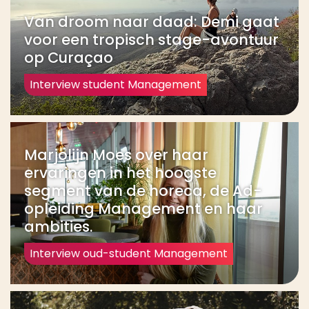
Van droom naar daad: Demi gaat
voor een tropisch stage-avontuur
op Curaçao
Interview student Management
Marjolijn Moes over haar
ervaringen in het hoogste
segment van de horeca, de Ad-
opleiding Management en haar
ambities.
Interview oud-student Management