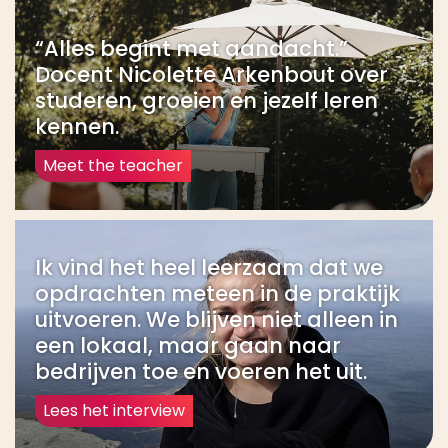
“Alles begint met aandacht.”
Docent Nicolette Arkenbout over
studeren, groeien en jezelf leren
kennen.
Meet the teacher
Ik vind het heel leerzaam dat we
opdrachten meteen in de praktijk
uitvoeren. We blijven niet alleen in
een lokaal, maar gaan naar
bedrijven toe en voeren het uit.
Lees het interview