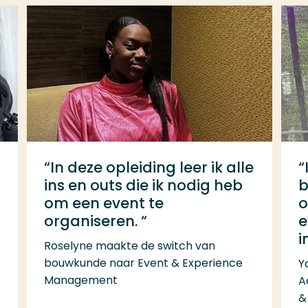
“In deze opleiding leer ik alle
“
ins en outs die ik nodig heb
b
om een event te
o
organiseren. “
e
i
Roselyne maakte de switch van
bouwkunde naar Event & Experience
Y
Management
A
&