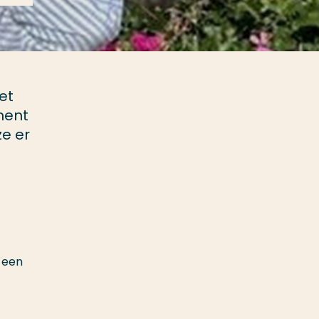
et
ment
e er
 een