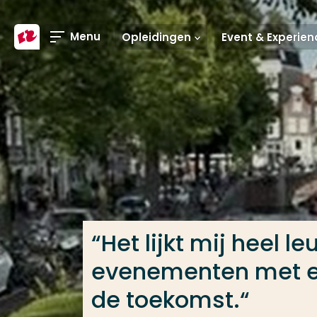
Ga direct naar de content
Menu
Opleidingen
Veel gezocht
Opleiding
Contact
“Het lijkt mij heel 
evenementen met el
de toekomst.“