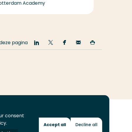
otterdam Academy
 deze pagina
Deel
Deel
Deel
Email
Print
op
op
op
deze
deze
LinkedIn
Twitter
Facebook
pagina
pagina
our consent
icy.
Accept all
Decline all
Toekomstmakers