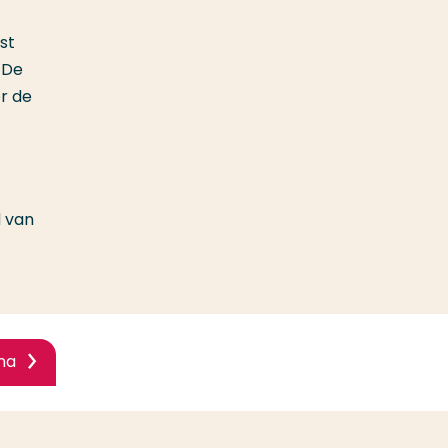
st
 De
or de
d van
na