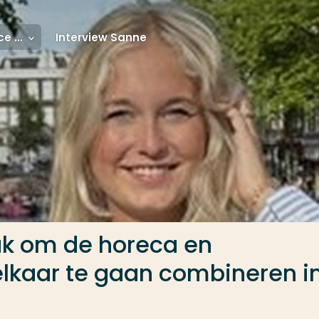
Event & Experience Management voltijd
Interview Sanne
leuk om de horeca en
kaar te gaan combineren i