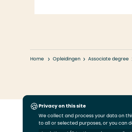
Home
Opleidingen
Associate degree
Privacy on this site
We collect and process your data on this
Volg
Volg
Volg
Volg
to all or selected purposes, or you can d
ons
ons
ons
ons