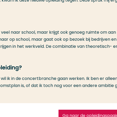
 kwam ik deze nieuwe opleiding tegen. Deze sprak mij er
t veel naar school, maar krijgt ook genoeg ruimte om aan
maar op school, maar gaat ook op bezoek bij bedrijven en
rijgen in het werkveld. De combinatie van theoretisch- e
leiding?
n wil ik in de concertbranche gaan werken. Ik ben er allee
ekomstplan is, of dat ik toch nog voor een andere ambitie 
Ga naar de opleidingspagi