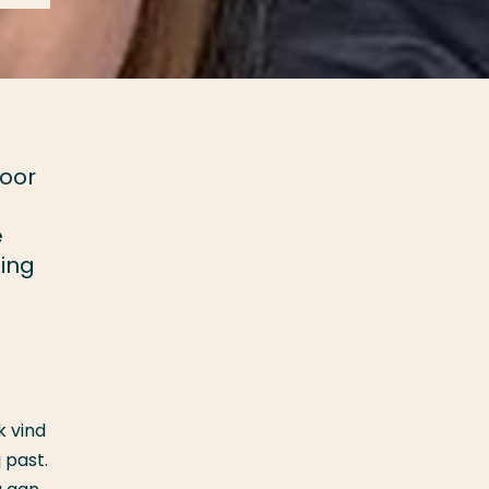
voor
e
ding
k vind
 past.