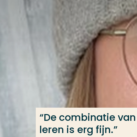
Ga direct naar de content
Veel gezocht
Opleiding
Contact
“De combinatie van 
leren is erg fijn.”