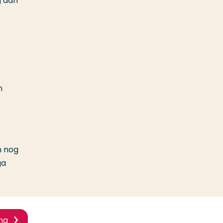
g aan
n
n nog
ga
na