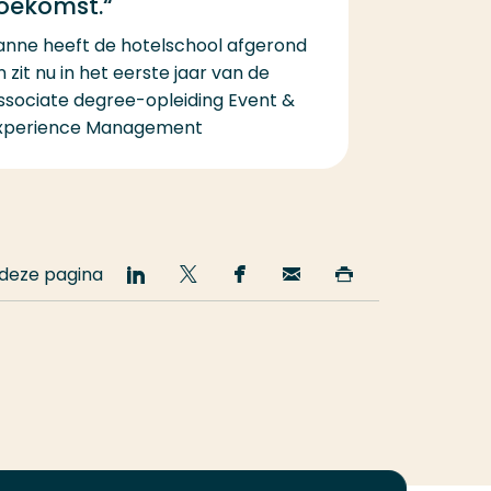
oekomst.“
anne heeft de hotelschool afgerond
n zit nu in het eerste jaar van de
ssociate degree-opleiding Event &
xperience Management
 deze pagina
Deel
Deel
Deel
Email
Print
op
op
op
deze
deze
LinkedIn
Twitter
Facebook
pagina
pagina