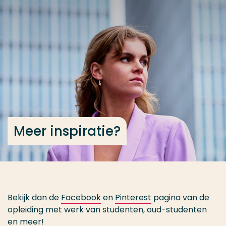
Ga direct naar de content
... > Arts & Crafts voltijd
Veel gezocht
Opleiding
Contact
Meer inspiratie?
Bekijk dan de
Facebook
en
Pinterest
pagina van de
opleiding met werk van studenten, oud-studenten
en meer!