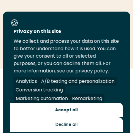
Deel deze pagina
Privacy on this site
We collect and process your data on this site
Deel
to better understand how it is used. You can
Deel
Deel
Email
Print
give your consent to all or selected
op
op
op
deze
deze
purposes, or you can decline them all. For
LinkedIn
Twitter
Facebook
pagina
pagina
more information, see our privacy policy.
Volg
Analytics
Volg
Volg
A/B testing and personalization
Volg
ons
ons
ons
ons
Conversion tracking
Juridisch
Security
A-Z Index
Contact
op
op
op
op
Marketing automation
Remarketing
LinkedIn
Facebook
YouTube
Instagram
Leveranciers
Accept all
Decline all
Toekomstmakers